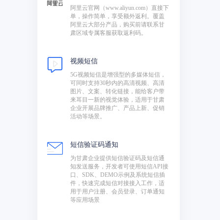
阿里云官网（www.aliyun.com）直接下
单，操作简单，享受额外返利。覆盖
阿里云大部分产品，购买前请联系甘
肃区域专属客服获取返利码。
视频短信
5G视频短信是增强型的多媒体短信，
可同时支持30秒内的高清视频、高清
图片、文案、转化链接，能给客户带
来耳目一新的视觉体验，适用于甘肃
企业开展品牌推广、产品上新、促销
活动等场景。
短信验证码通知
为甘肃企业提供短信验证码及短信通
知发送服务，开发者可使用短信API接
口、SDK、DEMO示例及系统短信插
件，快速完成短信对接接入工作，适
用于用户注册、会员登录、订单通知
等应用场景