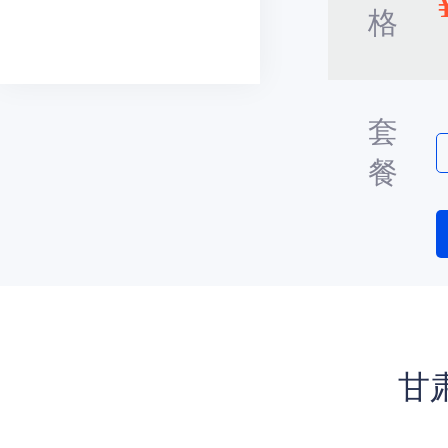
格
套
餐
甘