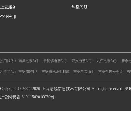
上云服务
常见问题
企业应用
热门服务：
南昌电票助手
景德镇电票助手
萍乡电票助手
九江电票助手
新余
相关产品：
吉安400电话
吉安腾讯企业邮箱
吉安电票助手
吉安金蝶云会计
吉
Copyright © 2004-2026 上海思锐信息技术有限公司 All rights reserve
沪公网安备 31011502010030号