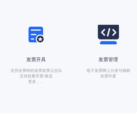
发票开具
发票管理
支持全票种的发票发票云抬头
电子发票网上分发与领购
支持批量开票/推送
发票作废
更多……