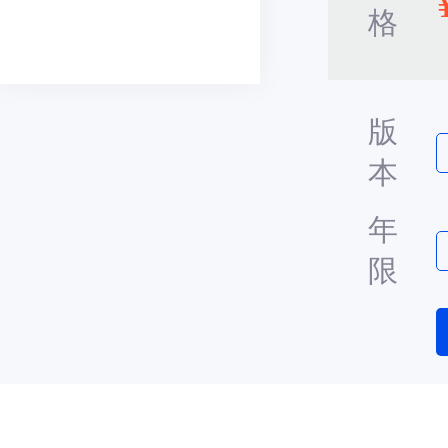
格
版
本
年
限