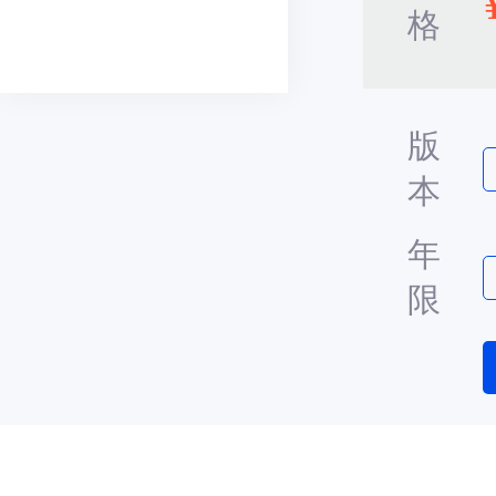
格
版
本
年
限