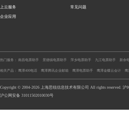
上云服务
常见问题
企业应用
热门服务：
南昌电票助手
景德镇电票助手
萍乡电票助手
九江电票助手
新余
相关产品：
鹰潭400电话
鹰潭腾讯企业邮箱
鹰潭电票助手
鹰潭金蝶云会计
鹰
Copyright © 2004-2026 上海思锐信息技术有限公司 All rights reserve
沪公网安备 31011502010030号