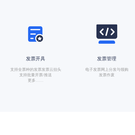
发票开具
发票管理
支持全票种的发票发票云抬头
电子发票网上分发与领购
支持批量开票/推送
发票作废
更多……