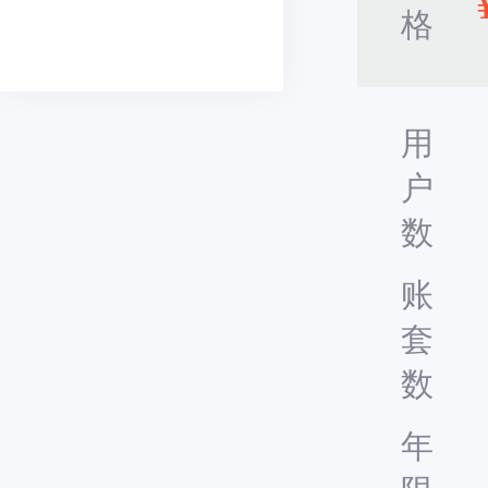
格
用
户
数
账
套
数
年