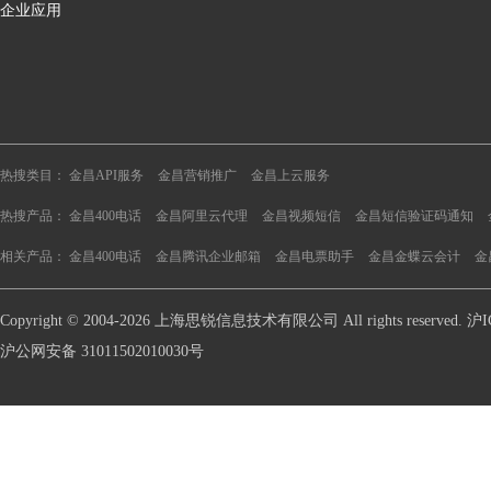
企业应用
热搜类目：
金昌API服务
金昌营销推广
金昌上云服务
热搜产品：
金昌400电话
金昌阿里云代理
金昌视频短信
金昌短信验证码通知
相关产品：
金昌400电话
金昌腾讯企业邮箱
金昌电票助手
金昌金蝶云会计
金
Copyright © 2004-2026 上海思锐信息技术有限公司 All rights reserve
沪公网安备 31011502010030号