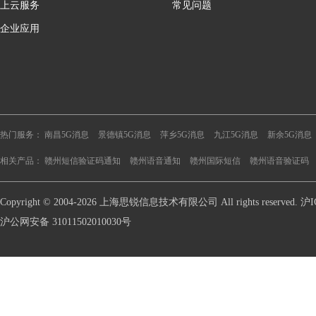
上云服务
常见问题
企业应用
热门服务：
南昌5G消息
景德镇5G消息
萍乡5G消息
九江5G消息
新余5G消息
相关产品：
赣州短信验证码通知
赣州语音通知
赣州国际短信
赣州语音验证码
Copyright © 2004-2026 上海思锐信息技术有限公司 All rights reserve
沪公网安备 31011502010030号