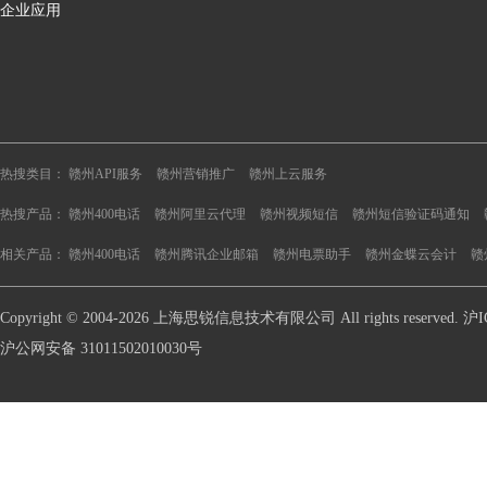
企业应用
热搜类目：
赣州API服务
赣州营销推广
赣州上云服务
热搜产品：
赣州400电话
赣州阿里云代理
赣州视频短信
赣州短信验证码通知
相关产品：
赣州400电话
赣州腾讯企业邮箱
赣州电票助手
赣州金蝶云会计
赣
Copyright © 2004-2026 上海思锐信息技术有限公司 All rights reserve
沪公网安备 31011502010030号