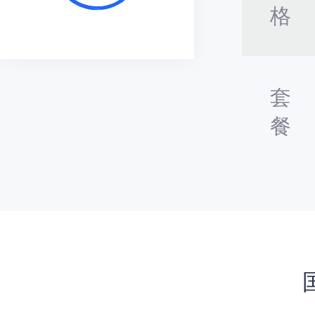
格
套
餐