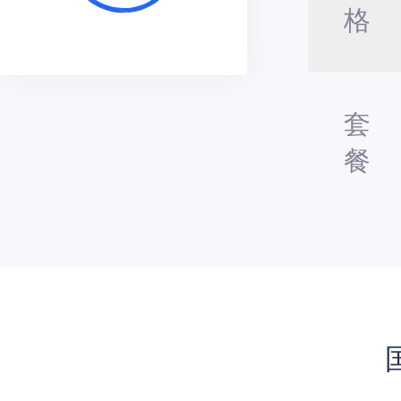
格
套
餐