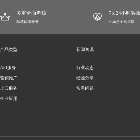
多重全面考核
7 x 24小时
精选优质服务
不满意全额退款
产品类型
新闻资讯
API服务
行业动态
营销推广
经验分享
上云服务
常见问题
企业应用