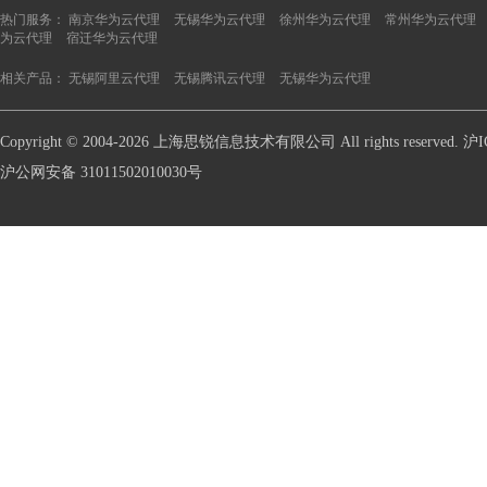
热门服务：
南京华为云代理
无锡华为云代理
徐州华为云代理
常州华为云代理
为云代理
宿迁华为云代理
相关产品：
无锡阿里云代理
无锡腾讯云代理
无锡华为云代理
Copyright © 2004-2026 上海思锐信息技术有限公司 All rights reserve
沪公网安备 31011502010030号