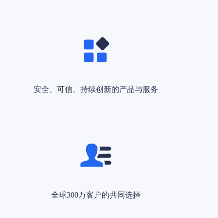
安全、可信、持续创新的产品与服务
全球300万客户的共同选择