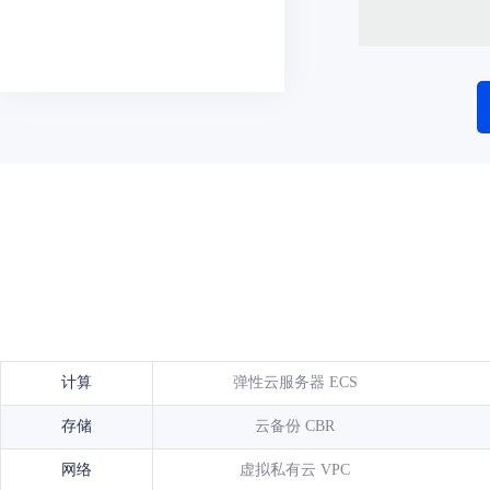
计算
弹性云服务器 ECS
存储
云备份 CBR
网络
虚拟私有云 VPC