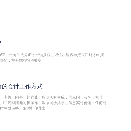
理
和验证，一键生成凭证；一键报税，增值税纳税申报表和财务申报
烦恼，提升80%报税效率
新的会计工作方式
，老板、同事一起管账；数据实时生成，信息同步共享，无时
用户随时随地同步操作，数据同步共享，信息实时传递；任何时
时生成表格、随时打印导出