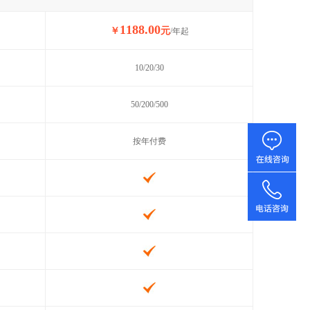
1188.00
￥
元
/年起
10/20/30
50/200/500
按年付费