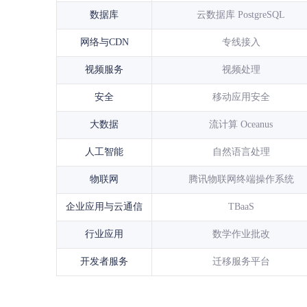
数据库
云数据库 PostgreSQL
网络与CDN
专线接入
视频服务
视频处理
安全
移动应用安全
大数据
流计算 Oceanus
人工智能
自然语言处理
物联网
腾讯物联网终端操作系统
企业应用与云通信
TBaaS
行业应用
数学作业批改
开发者服务
迁移服务平台