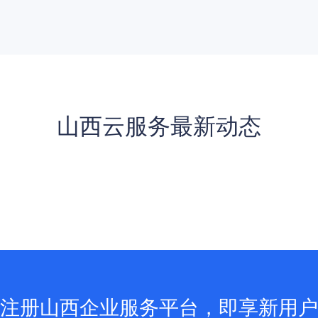
山西云服务最新动态
注册山西企业服务平台，即享新用户