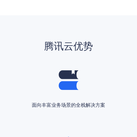
腾讯云优势
面向丰富业务场景的全栈解决方案