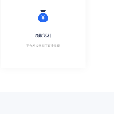
领取返利
平台发放奖励可直接提现