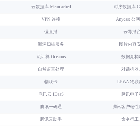
云数据库 Memcached
时序数据库 C
VPN 连接
Anycast 
慢直播
云导播
漏洞扫描服务
图片内容
流计算 Oceanus
数据湖构
自然语言处理
对话机器
物联卡
LPWA 物
腾讯云 IDaaS
腾讯电子
腾讯一码通
腾讯客户端性
腾讯云助手
命令行工