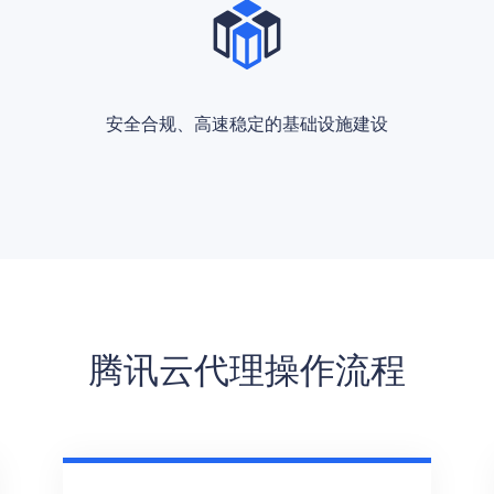
安全合规、高速稳定的基础设施建设
腾讯云代理操作流程