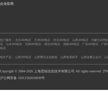
企业应用
热门服务：
北京400电话
天津400电话
河北400电话
山西400电话
内蒙古400电
话
山东400电话
河南400电话
湖北400电话
湖南400电话
广东400电话
广西
电话
相关产品：
山西400电话
山西腾讯企业邮箱
山西电票助手
山西金蝶云会计
山
Copyright © 2004-2026 上海思锐信息技术有限公司 All rights reserve
沪公网安备 31011502010030号