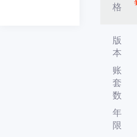
格
版
本
账
套
数
年
限