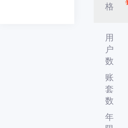
格
用
户
数
账
套
数
年