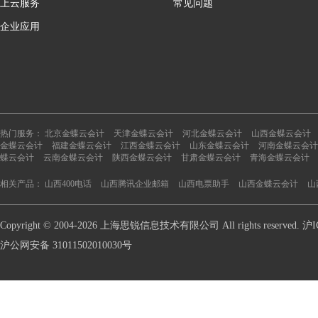
上云服务
常见问题
企业应用
热门服务：
北京金蝶云会计
天津金蝶云会计
河北金蝶云会计
山西金蝶云会计
金蝶云会计
福建金蝶云会计
江西金蝶云会计
山东金蝶云会计
河南金蝶云会计
蝶云会计
云南金蝶云会计
陕西金蝶云会计
甘肃金蝶云会计
青海金蝶云会计
相关产品：
山西400电话
山西腾讯企业邮箱
山西电票助手
山西金蝶云会计
山
Copyright © 2004-2026 上海思锐信息技术有限公司 All rights reserve
沪公网安备 31011502010030号