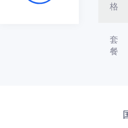
格
套
餐